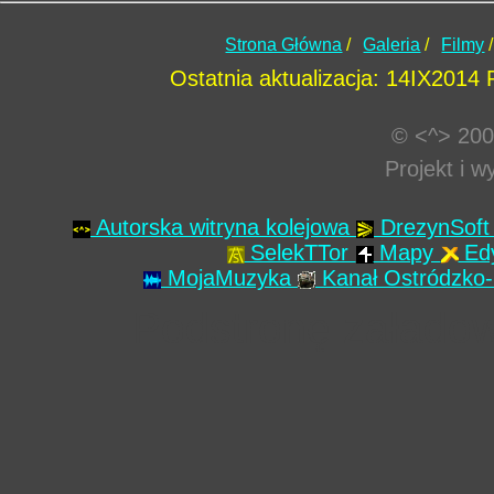
Strona Główna
/
Galeria
/
Filmy
/
Ostatnia aktualizacja: 14IX2014
© <^> 200
Projekt i 
Autorska witryna kolejowa
DrezynSof
SelekTTor
Mapy
Ed
MojaMuzyka
Kanał Ostródzko-
Podstronę załado