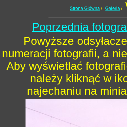
Strona Główna
/
Galeria
/
Poprzednia fotogra
Powyższe odsyłacze 
numeracji fotografii, a n
Aby wyświetlać fotograf
należy kliknąć w ik
najechaniu na minia