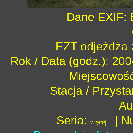
Dane EXIF: 
EZT odjeżdża 
Rok / Data (godz.): 200
Miejscowoś
Stacja / Przyst
Au
Seria:
| N
więcej...