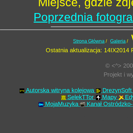
Miejsce, gdzie zd
Poprzednia fotogra
Strona Główna
/
Galeria
/
Ostatnia aktualizacja: 14IX2014
© <^> 200
Projekt i 
Autorska witryna kolejowa
DrezynSof
SelekTTor
Mapy
Ed
MojaMuzyka
Kanał Ostródzko-
Podstronę załado