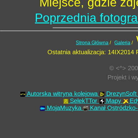
Miejsce, gdzie zd
Poprzednia fotogra
Strona Główna
/
Galeria
/
Ostatnia aktualizacja: 14IX2014
© <^> 200
Projekt i 
Autorska witryna kolejowa
DrezynSof
SelekTTor
Mapy
Ed
MojaMuzyka
Kanał Ostródzko-
Podstronę załado