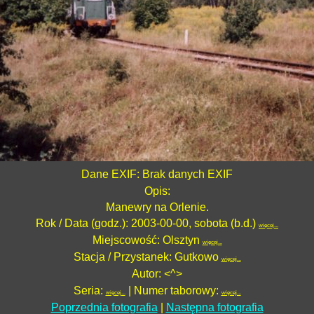
Dane EXIF: Brak danych EXIF
Opis:
Manewry na Orlenie.
Rok / Data (godz.): 2003-00-00, sobota (b.d.)
więcej...
Miejscowość: Olsztyn
więcej...
Stacja / Przystanek: Gutkowo
więcej...
Autor: <^>
Seria:
| Numer taborowy:
więcej...
więcej...
Poprzednia fotografia
|
Następna fotografia