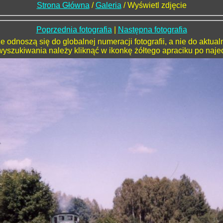
Strona Główna
/
Galeria
/
Wyświetl zdjęcie
Poprzednia fotografia
|
Następna fotografia
 odnoszą się do globalnej numeracji fotografii, a nie do aktua
 wyszukiwania należy kliknąć w ikonkę żółtego apraciku po naje