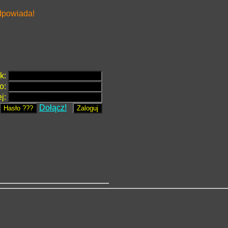
odpowiada!
k:
o:
ej:
Dołącz!