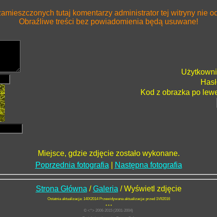
zamieszczonych tutaj komentarzy administrator tej witryny nie 
Obraźliwe treści bez powiadomienia będą usuwane!
Użytkowni
Hasł
Kod z obrazka po lew
Miejsce, gdzie zdjęcie zostało wykonane.
Poprzednia fotografia
|
Następna fotografia
Strona Główna
/
Galeria
/
Wyświetl zdjęcie
Ostatnia aktualizacja: 14IX2014 Przewidywana aktualizacja: przed 1VII2016
* * *
© <^> 2006-2015 (2001-2004)