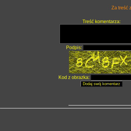
Za treść 
Treść komentarza:
Podpis:
Kod z obrazka: