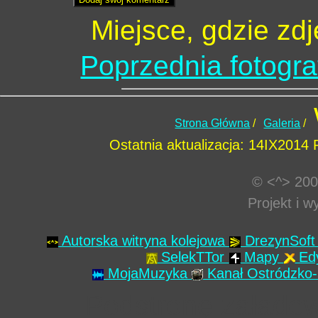
Miejsce, gdzie zd
Poprzednia fotogra
Strona Główna
/
Galeria
/
Ostatnia aktualizacja: 14IX2014
© <^> 200
Projekt i 
Autorska witryna kolejowa
DrezynSof
SelekTTor
Mapy
Ed
MojaMuzyka
Kanał Ostródzko-
Podstronę załado