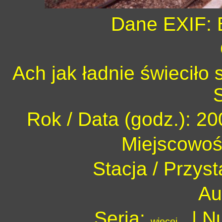
Dane EXIF: 
Ach jak ładnie świeciło 
Rok / Data (godz.): 20
Miejscowo
Stacja / Przy
Au
Seria:
| N
więcej...