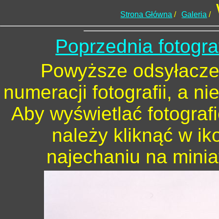
Strona Główna
/
Galeria
/
Poprzednia fotogra
Powyższe odsyłacze 
numeracji fotografii, a n
Aby wyświetlać fotograf
należy kliknąć w ik
najechaniu na minia