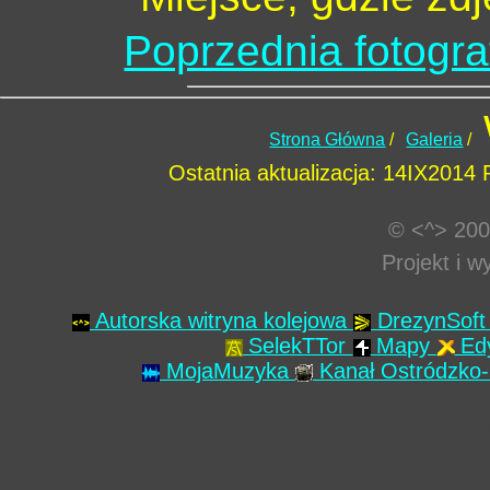
Poprzednia fotogra
Strona Główna
/
Galeria
/
Ostatnia aktualizacja: 14IX2014
© <^> 200
Projekt i 
Autorska witryna kolejowa
DrezynSof
SelekTTor
Mapy
Ed
MojaMuzyka
Kanał Ostródzko-
Podstronę załado