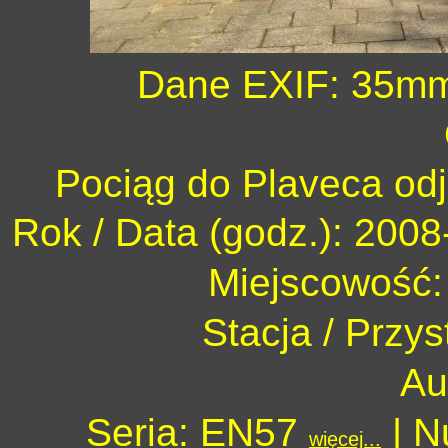
Dane EXIF: 35mm 
Pociąg do Plaveca odj
Rok / Data (godz.): 2008
Miejscowość:
Stacja / Przy
Au
Seria: EN57
| N
więcej...