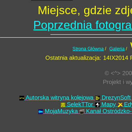
Miejsce, gdzie zd
Poprzednia fotogra
Strona Główna
/
Galeria
/
Ostatnia aktualizacja: 14IX2014
© <^> 200
Projekt i 
Autorska witryna kolejowa
DrezynSof
SelekTTor
Mapy
Ed
MojaMuzyka
Kanał Ostródzko-
Podstronę załado