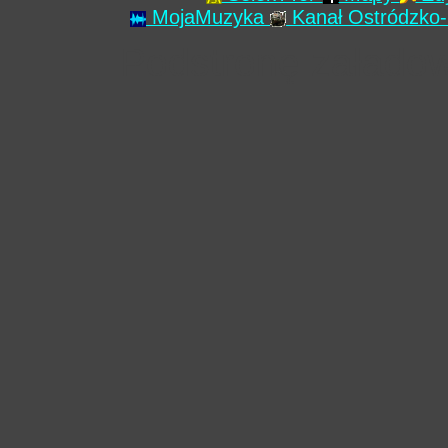
MojaMuzyka
Kanał Ostródzko-
Podstronę załado