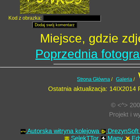
Kod z obrazka:
Miejsce, gdzie zd
Poprzednia fotogra
Strona Główna
/
Galeria
/
Ostatnia aktualizacja: 14IX2014
© <^> 200
Projekt i 
Autorska witryna kolejowa
DrezynSof
SelekTTor
Mapy
Ed